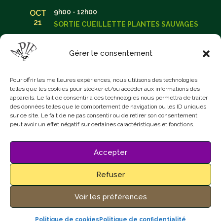
9h00
-
12h00
OCT
21
SORTIE CUEILLETTE PLANTES SAUVAGES
Voir le calendrier
Gérer le consentement
Pour offrir les meilleures expériences, nous utilisons des technologies
telles que les cookies pour stocker et/ou accéder aux informations des
appareils. Le fait de consentir à ces technologies nous permettra de traiter
des données telles que le comportement de navigation ou les ID uniques
sur ce site. Le fait de ne pas consentir ou de retirer son consentement
Mentions Légales
peut avoir un effet négatif sur certaines caractéristiques et fonctions.
Politique de confidentialité
Politique de cookies (UE)
Accepter
FAQ Faune Sauvage
Plan du Site
Refuser
Voir les préférences
Copyright © 2026
Apie Asso
|
Développé par
Evelyne
Politique de cookies
Politique de confidentialité
Lagardette
|
Fièrement propulsé par
WordPress